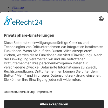
Sitemap
Impressum
Datenschutz
Barrierefreiheit
© 2026 Arbeitsgemeinschaft
Kolping Familienferienstätten
Haus Zauberberg Pfronten - Familienurlaub im Allgäu
Allgäuhaus Wertach - Familienurlaub im Allgäu
Ferienland Salem - Familienurlaub Mecklenburg
Haus Stella Maris - Familienurlaub an der Nordsee
Ferienparadies Pferdeberg - Familienurlaub im Harz
Vogelsbergdorf - Familienurlaub im Vogelsberg
Haus Bayerischer Wald - Familienhaus im Bayrischen Wald
Haus Chiemgau - Familienurlaub in Oberbayern
Entdecken Sie die Tagungsmöglichkeiten in unseren Häusern als
günstige Alternative zu Tagungshotels