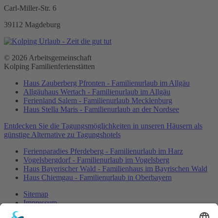
Carl-Miller-Str. 6
39112 Magdeburg
© 2026 Arbeitsgemeinschaft
Kolping Familienferienstätten
Haus Zauberberg Pfronten - Familienurlaub im Allgäu
Allgäuhaus Wertach - Familienurlaub im Allgäu
Ferienland Salem - Familienurlaub Mecklenburg
Haus Stella Maris - Familienurlaub an der Nordsee
Entdecken Sie die Tagungsmöglichkeiten in unseren Häusern als
günstige Alternative zu Tagungshotels
Ferienparadies Pferdeberg - Familienurlaub im Harz
Vogelsbergdorf - Familienurlaub im Vogelsberg
Haus Bayerischer Wald - Familienhaus im Bayrischen Wald
Haus Chiemgau - Familienurlaub in Oberbayern
Sitemap
Impressum
Datenschutz