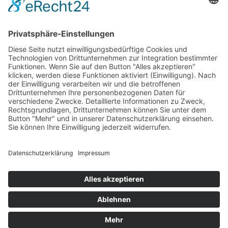
Barrierefreiheit
© 2026 Arbeitsgemeinschaft
Kolping Familienferienstätten
Haus Zauberberg Pfronten - Familienurlaub im Allgäu
Allgäuhaus Wertach - Familienurlaub im Allgäu
Ferienland Salem - Familienurlaub Mecklenburg
Haus Stella Maris - Familienurlaub an der Nordsee
Ferienparadies Pferdeberg - Familienurlaub im Harz
Vogelsbergdorf - Familienurlaub im Vogelsberg
Haus Bayerischer Wald - Familienhaus im Bayrischen Wald
Haus Chiemgau - Familienurlaub in Oberbayern
Entdecken Sie die Tagungsmöglichkeiten in unseren Häusern als
günstige Alternative zu Tagungshotels
Sitemap
Impressum
Datenschutz
Barrierefreiheit